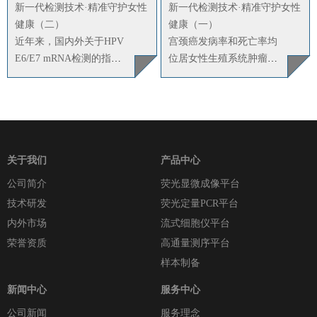
新一代检测技术·精准守护女性
新一代检测技术·精准守护女性
健康（二）
健康（一）
近年来，国内外关于HPV
宫颈癌发病率和死亡率均
E6/E7 mRNA检测的指南
位居女性生殖系统肿瘤第1
共识或相关蓝皮书陆续发
位，据2022年统计，全球
布，就该内容……
共有66万例宫颈癌新发病
例^
关于我们
产品中心
公司简介
荧光显微成像平台
技术研发
荧光定量PCR平台
内外市场
流式细胞仪平台
荣誉资质
高通量测序平台
样本制备
新闻中心
服务中心
公司新闻
服务理念