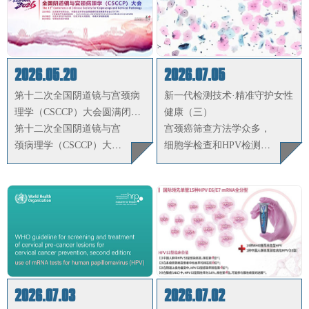
2026.05.20
2026.07.05
第十二次全国阴道镜与宫颈病
新一代检测技术·精准守护女性
理学（CSCCP）大会圆满闭
健康（三）
幕，联合医学HPV E6/E7
第十二次全国阴道镜与宫
宫颈癌筛查方法学众多，
mRNA 基因分型检测广受好评
颈病理学（CSCCP）大会
细胞学检查和HPV检测是
近日于湖南长沙北辰国际
目前各国推荐的两类筛查
会议中心胜利闭幕……
方法……
2026.07.03
2026.07.02