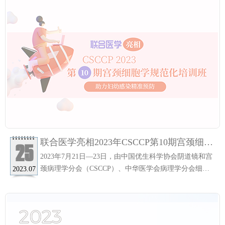
100多个国家和地区的近千家参展企业展出最新的临床实
验室检验技术和体外诊断产品。
联合医学亮相2023年CSCCP第10期宫颈细胞
25
学规范化培训班，助力妇幼感染精准预防
2023年7月21日—23日，由中国优生科学协会阴道镜和宫
颈病理学分会（CSCCP）、中华医学会病理学分会细胞
2023.07
学组、女性生殖疾病学组联合主办的2023年CSCCP第10
期宫颈细胞学规范化培训班在湖南长沙市雅士亚豪生酒
店会议大厅举行。