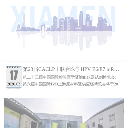
家委员会、
第23届CACLP丨联合医学HPV E6/E7 mRNA
17
新品上市，邀您相约鹭岛，向“新”而行，
第二十三届中国国际检验医学暨输血仪器试剂博览会、
以“质”致远，共话新发展！
第六届中国国际IVD上游原材料暨供应链博览会将于2026
2026.03
年3月21日至23日在厦门国际博览中心隆重举行。