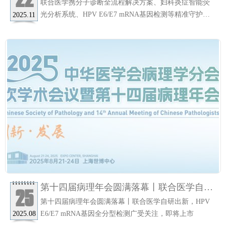
新产品惊艳亮相，完美收官！
联合医学携分子诊断全流程解决方案、妇科炎症智能荧
光分析系统、HPV E6/E7 mRNA基因检测等精准守护女
2025.11
性健康产品亮相德国杜塞尔多夫医疗展。
第十四届病理年会圆满落幕丨联合医学自研
25
出新，HPV E6/E7 mRNA基因全分型检测广
第十四届病理年会圆满落幕丨联合医学自研出新，HPV
受关注，即将上市
E6/E7 mRNA基因全分型检测广受关注，即将上市
2025.08