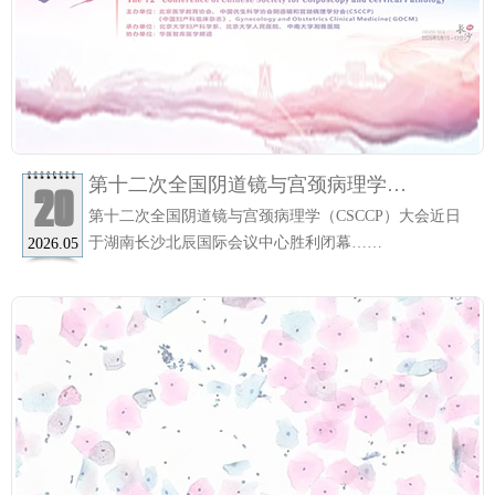
第十二次全国阴道镜与宫颈病理学
20
（CSCCP）大会圆满闭幕，联合医学HPV
第十二次全国阴道镜与宫颈病理学（CSCCP）大会近日
E6/E7 mRNA 基因分型检测广受好评
于湖南长沙北辰国际会议中心胜利闭幕……
2026.05