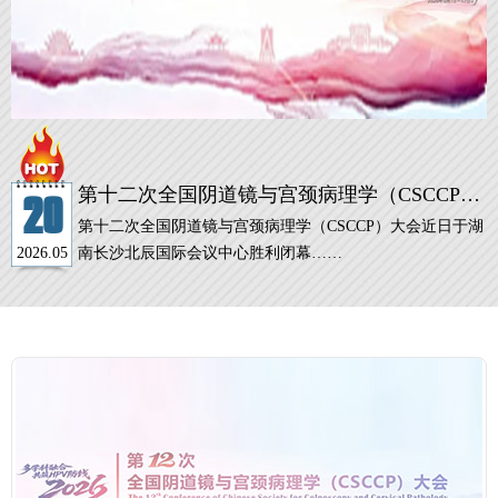
第十二次全国阴道镜与宫颈病理学（CSCCP）
20
大会圆满闭幕，联合医学HPV E6/E7 mRNA 基
第十二次全国阴道镜与宫颈病理学（CSCCP）大会近日于湖
因分型检测广受好评
2026.05
南长沙北辰国际会议中心胜利闭幕……