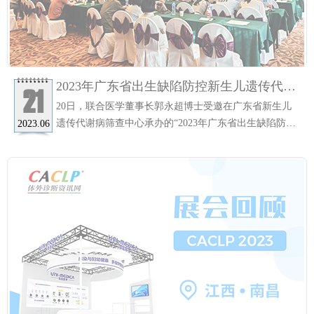
2023年广东省出生缺陷防控新生儿遗传代谢
21
病筛查规范化诊疗技术与管理培训班成功举
20日，联合医学董事长郭永超博士受邀在广东省新生儿
办！
遗传代谢病筛查中心承办的“2023年广东省出生缺陷防控
2023.06
新生儿遗传代谢病筛查规范化诊疗技术与管理培训班”上
作《新生儿遗传代谢病基因筛查》主题分享。