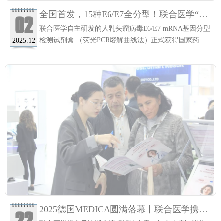
全国首发，15种E6/E7全分型！联合医学“人
02
乳头瘤病毒E6/E7 mRNA基因分型检测试剂
联合医学自主研发的人乳头瘤病毒E6/E7 mRNA基因分型
盒 （荧光PCR熔解曲线法）”获批！
检测试剂盒 （荧光PCR熔解曲线法）正式获得国家药品
2025.12
监督管理局(NMPA)III类医疗器械注册证(注册证号：国
械注准20253402437)。该产品适用于体外定性检测人宫颈
脱落细胞样本中的15种高危型人乳头瘤病毒HPV E6/E7
mRNA (16、18、31、33、35、39、45、51、52、53、
56、58、59、66、68)，并进行分型检测。是目前市面上
HPV E6/E7 mRNA检测分型最为全面的产品。
2025德国MEDICA圆满落幕丨联合医学携创
22