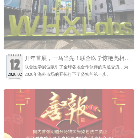
开年首展，一马当先！联合医学惊艳亮相
12
WHX Labs Dubai，广获好评！
联合医学展位吸引了全球各地合作伙伴的沟通交流，为
2026年海外市场的开拓打下了坚实的第一步。
2026.02