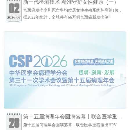
新一代检测技术·精准守护女性健康（一）
02
宫颈癌发病率和死亡率均位居女性生殖系统肿瘤第1位，
据2022年统计，全球共有66万例宫颈癌新发病例^
2026.07
第十五届病理年会圆满落幕丨联合医学重磅
28
推出HPV E6/E7 mRNA基因15全分型检测，
第十五届病理年会圆满落幕丨联合医学重磅推出HPV