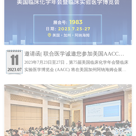
邀请函| 联合医学诚邀您参加美国AACC
11
2023
2023年7月23日至27日，第75届美国临床化学年会暨临床
实验医学博览会 (AACC) 将在美国加州阿纳海姆会展中
2023.07
心举行。美国临床实验展-美国临床化学年会（AACC -
Clinical Lab Expo简称：AACC）是世界最大规模、最具
影响力的年度科学会议和临床实验盛会。每年吸引了来
自110个国家的20000多名国际医学界的专业人员，上届
展会总面积30000平方米，参展企业469家均来自中国、
日本、韩国、印度、迪拜、德国、墨西哥、新加坡、澳
大利亚等，参展人数达21300人。