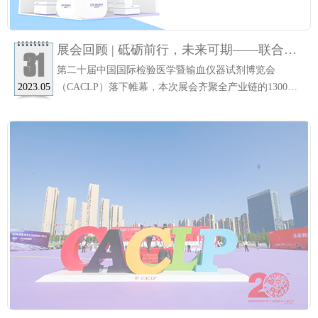
展会回顾 | 砥砺前行，未来可期——联合医
31
学CACLP展会圆满落幕
第二十届中国国际检验医学暨输血仪器试剂博览会
（CACLP）落下帷幕，本次展会齐聚全产业链的1300多
2023.05
家体外诊断相关企业，初夏的骄阳与盛会的热火相映成
趣。 深圳联合医学携全自动妇科炎症智能荧光分析系
统、呼吸道病原体靶向测序（tNGS）、新生儿遗传代谢
病基因检测试剂及流式细胞仪平台检测试剂等重磅产品
精彩亮相，吸引了众多行业人士与新闻媒体莅临展位参
观交流。