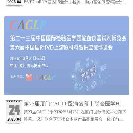
助力宫颈病变精准分层管理！
E6/E7 mRNA基因15全分型检测，助力宫颈病变精准分层
2026.04
管理……
第23届厦门CACLP圆满落幕丨联合医学HPV
24
E6/E7 mRNA基因分型检测产品大放异彩！
第23届CACLP于2026年3月23日在厦门国际博览中心落下
帷幕。深圳联合医学携众多款产品亮相展会，依托前沿
2026.04
技术及优质的产品性能，吸引了众多行业内外人士的热