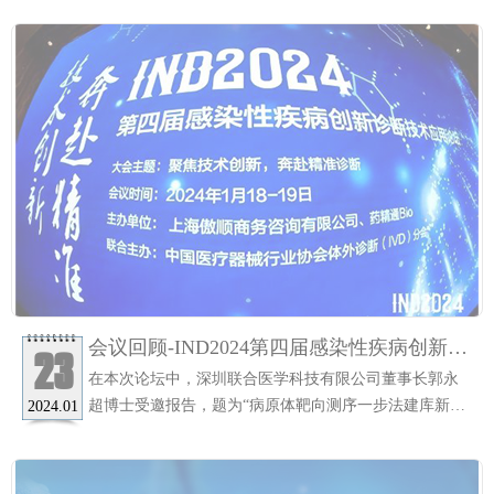
会议回顾-IND2024第四届感染性疾病创新诊
23
断技术应用论坛
在本次论坛中，深圳联合医学科技有限公司董事长郭永
超博士受邀报告，题为“病原体靶向测序一步法建库新技
2024.01
术开发及应用”，深入介绍了国内首创一步法建库tNGS新
技术的开发及应用，展示了联合医学在感染性疾病检测
中持续的科技创新，引领未来。