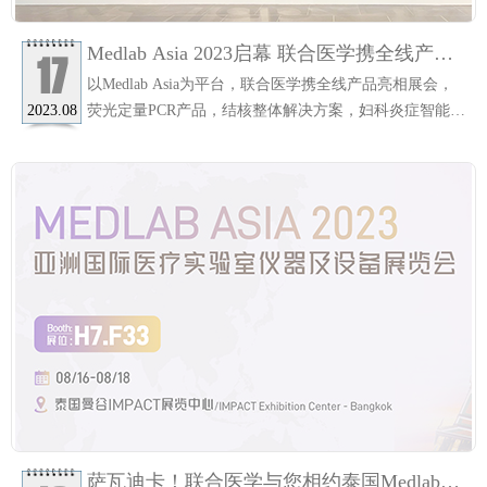
Medlab Asia 2023启幕 联合医学携全线产品
17
惊艳亮相！
以Medlab Asia为平台，联合医学携全线产品亮相展会，
荧光定量PCR产品，结核整体解决方案，妇科炎症智能荧
2023.08
光分析系统，高通量测序产品及POCT等系列产品受到了
来自客户的高度评价和认可。
萨瓦迪卡！联合医学与您相约泰国Medlab