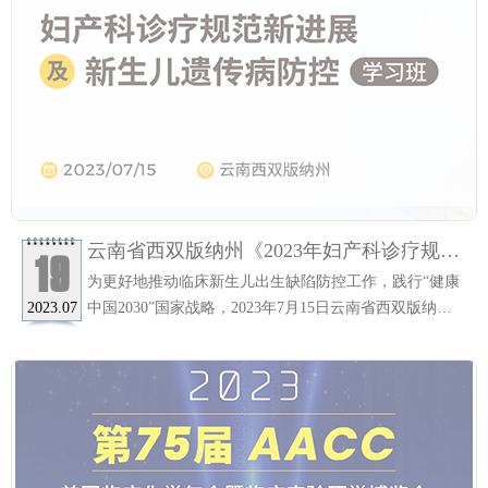
云南省西双版纳州《2023年妇产科诊疗规范
19
新进展及新生儿遗传病防控学习班》圆满举
为更好地推动临床新生儿出生缺陷防控工作，践行“健康
行
中国2030”国家战略，2023年7月15日云南省西双版纳傣
2023.07
族自治州人民医院发起“2023 新生儿遗传病防控专题
会”，旨在集结妇产&新生儿科临床专家和学者，搭建以
技术进展介绍、临床案例剖析等为核心的交流平台。