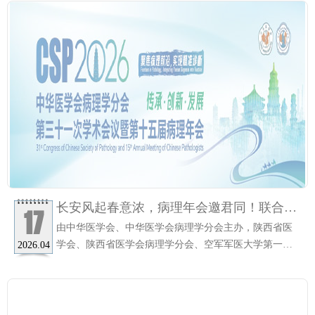
切关注，获得了高度的评价和肯定，其中HPV E6/E7
mRNA基因全分型检测试剂盒获得参方的广泛关注与期
待！
长安风起春意浓，病理年会邀君同！联合医
17
学携重磅新品邀您相聚西安，共话病理新篇
由中华医学会、中华医学会病理学分会主办，陕西省医
章
学会、陕西省医学会病理学分会、空军军医大学第一附
2026.04
属医院（基础医学院）、西安交通大学第一附属医院承
办，国际病理学会中国分会、中国医师协会病理科医师
分会、中国抗癌协会肿瘤病理专业委员会、中国医疗保
健国际交流促进会病理学专业委员会、CSCO肿瘤病理专