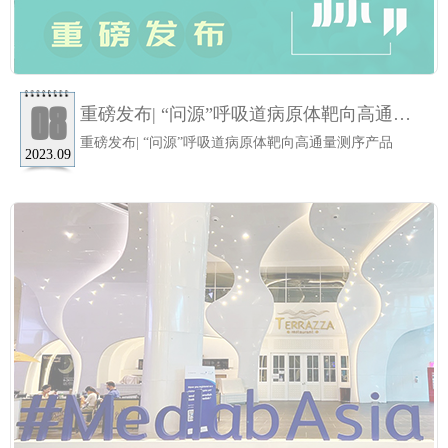
08
重磅发布| “问源”呼吸道病原体靶向高通量
测序产品
重磅发布| “问源”呼吸道病原体靶向高通量测序产品
2023.09