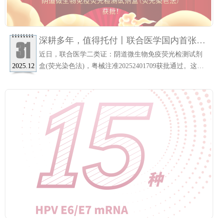
深耕多年，值得托付丨联合医学国内首张阴
31
道微生物免疫荧光检测试剂盒(荧光染色法)
近日，联合医学二类证：阴道微生物免疫荧光检测试剂
二类证获批！
盒(荧光染色法)，粤械注准20252401709获批通过。这是
2025.12
继HPV E6/E7 mRNA 15分型国家三类证获批后，联合医
学在妇幼健康领域的又一重大突破。该试剂可配套荧光
扫描影像分析（Gis1000、2000、3000系列）使用，为阴
道炎症的精准诊疗提供更为准确的判断依据。