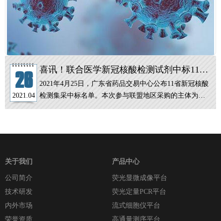
喜讯！联合医学新冠核酸检测试剂中标11省
26
集中采购
2021年4月25日，广东省药品交易中心公布11省新冠核酸
检测集采中标名单。本次参与联盟地区采购的主体为广
2021.04
东、江西、河南、湖南、广西、海南、重庆、贵州、云
南、甘肃、青海。联合医学新冠核酸检测产品再次中标
本次11省集中采购。
关于我们
产品中心
公司简介
荧光显微成像平台
技术研发
荧光定量PCR平台
内外市场
流式细胞仪平台
荣誉资质
高通量测序平台