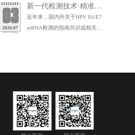
新一代检测技术·精准守
03
护女性健康（二）
近年来，国内外关于HPV E6/E7
mRNA检测的指南共识或相关蓝
2026.07
皮书陆续发布，就该内容……