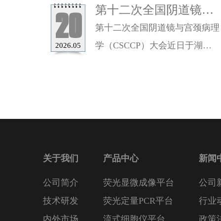
第十二次全国阴道镜与
20
宫颈病理学（CSCCP）
第十二次全国阴道镜与宫颈病理
大会圆满闭幕，联合医
学（CSCCP）大会近日于湖南
2026.05
学HPV E6/E7 mRNA 基
长沙北辰国际会议中心胜利闭
因分型检测广受好评
幕……
关于我们
产品中心
新闻
公司简介
荧光显微成像平台
公司
技术研发
荧光定量PCR平台
行业
内外市场
流式细胞仪平台
政策