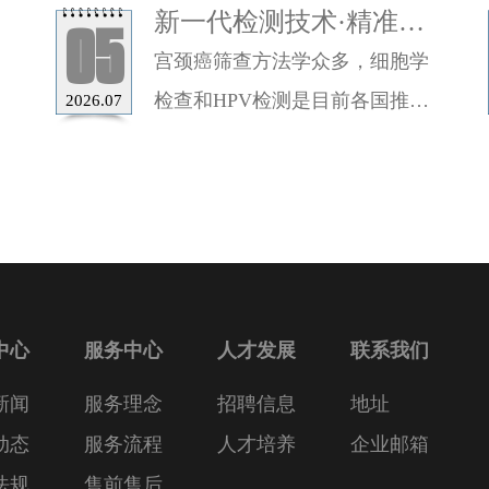
新一代检测技术·精准守
05
护女性健康（三）
宫颈癌筛查方法学众多，细胞学
检查和HPV检测是目前各国推荐
2026.07
的两类筛查方法……
中心
服务中心
人才发展
联系我们
新闻
服务理念
招聘信息
地址
动态
服务流程
人才培养
企业邮箱
法规
售前售后