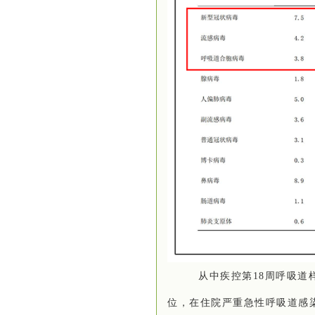
从中疾控第
18
周呼吸道
位，在住院严重急性呼吸道感