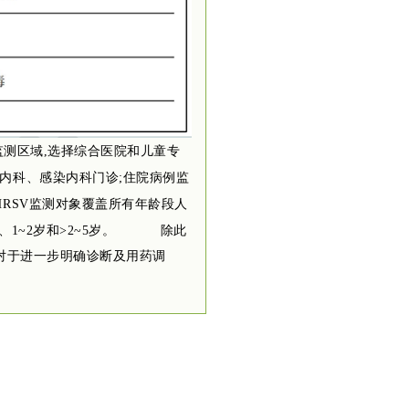
监测区域,选择综合医院和儿童专
吸内科、感染内科门诊;住院病例监
HRSV监测对象覆盖所有年龄段人
<1岁、1~2岁和>2~5岁。
除此
对于进一步明确诊断及用药调