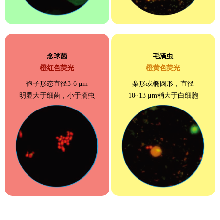
念球菌
毛滴虫
橙红色荧光
橙黄色荧光
孢子形态直径3-6 μm
梨形或椭圆形，直径
明显大于细菌，小于滴虫
10~13 μm稍大于白细胞